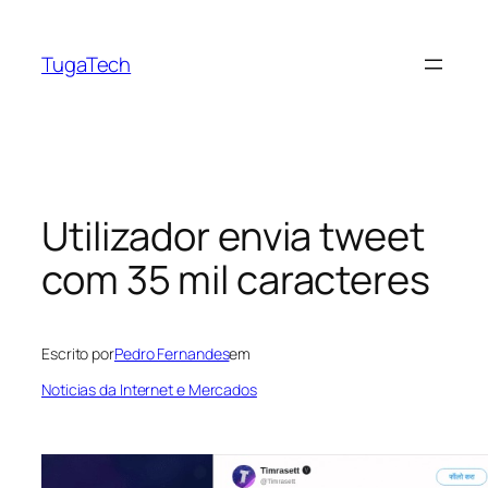
Saltar
para
TugaTech
o
conteúdo
Utilizador envia tweet
com 35 mil caracteres
Escrito por
Pedro Fernandes
em
Noticias da Internet e Mercados