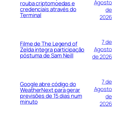
Agosto
rouba criptomoedas e
credenciais através do
de
Terminal
2026
7 de
Filme de The Legend of
Agosto
Zelda integra participação
póstuma de Sam Neill
de 2026
7 de
Google abre código do
Agosto
WeatherNext para gerar
previsões de 15 dias num
de
minuto
2026