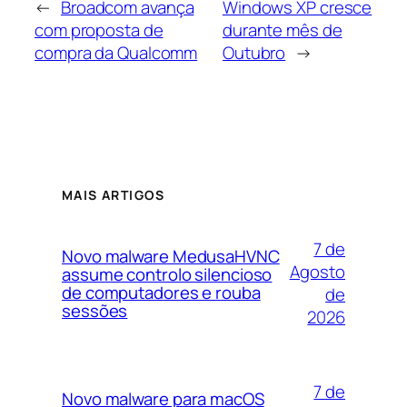
←
Broadcom avança
Windows XP cresce
com proposta de
durante mês de
compra da Qualcomm
Outubro
→
MAIS ARTIGOS
7 de
Novo malware MedusaHVNC
Agosto
assume controlo silencioso
de computadores e rouba
de
sessões
2026
7 de
Novo malware para macOS