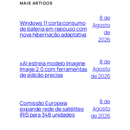
MAIS ARTIGOS
8 de
Windows 11 corta consumo
Agosto
de bateria em repouso com
de
nova hibernação adaptativa
2026
8 de
xAI estreia modelo Imagine
Agosto
Image 2.0 com ferramentas
de edição precisa
de 2026
8 de
Comissão Europeia
Agosto
expande rede de satélites
IRIS para 348 unidades
de 2026