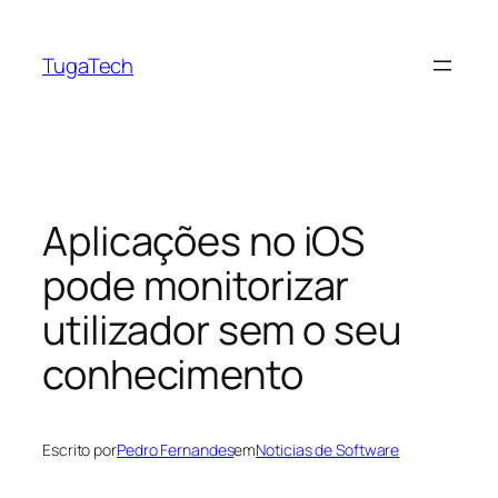
Saltar
para
TugaTech
o
conteúdo
Aplicações no iOS
pode monitorizar
utilizador sem o seu
conhecimento
Escrito por
Pedro Fernandes
em
Noticias de Software