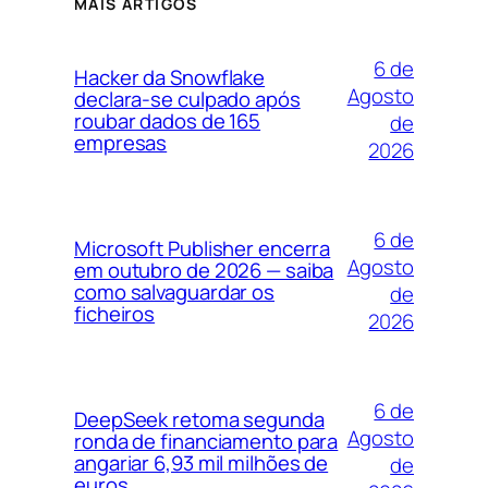
MAIS ARTIGOS
6 de
Hacker da Snowflake
Agosto
declara-se culpado após
roubar dados de 165
de
empresas
2026
6 de
Microsoft Publisher encerra
Agosto
em outubro de 2026 — saiba
como salvaguardar os
de
ficheiros
2026
6 de
DeepSeek retoma segunda
Agosto
ronda de financiamento para
angariar 6,93 mil milhões de
de
euros