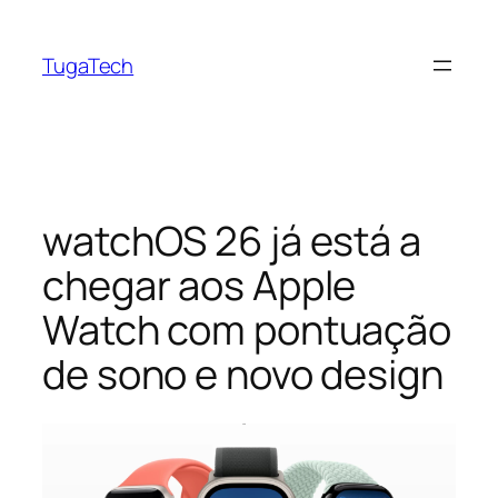
Saltar
para
TugaTech
o
conteúdo
watchOS 26 já está a
chegar aos Apple
Watch com pontuação
de sono e novo design