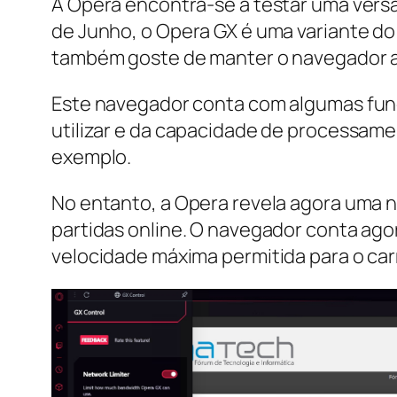
A Opera encontra-se a testar uma vers
de Junho, o Opera GX é uma variante d
também goste de manter o navegador ab
Este navegador conta com algumas func
utilizar e da capacidade de processame
exemplo.
No entanto, a Opera revela agora uma 
partidas online. O navegador conta agor
velocidade máxima permitida para o c