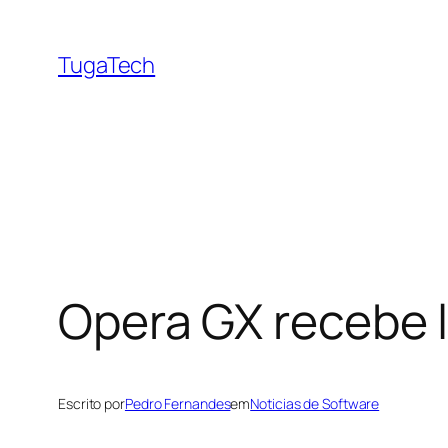
Saltar
para
TugaTech
o
conteúdo
Opera GX recebe l
Escrito por
Pedro Fernandes
em
Noticias de Software