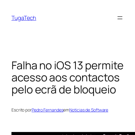
Saltar
para
TugaTech
o
conteúdo
Falha no iOS 13 permite
acesso aos contactos
pelo ecrã de bloqueio
Escrito por
Pedro Fernandes
em
Noticias de Software