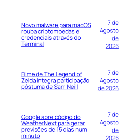
7 de
Novo malware para macOS
Agosto
rouba criptomoedas e
credenciais através do
de
Terminal
2026
7 de
Filme de The Legend of
Agosto
Zelda integra participação
póstuma de Sam Neill
de 2026
7 de
Google abre código do
Agosto
WeatherNext para gerar
previsões de 15 dias num
de
minuto
2026