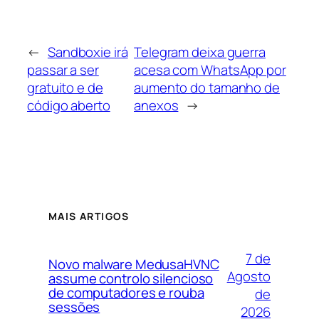
←
Sandboxie irá
Telegram deixa guerra
passar a ser
acesa com WhatsApp por
gratuito e de
aumento do tamanho de
código aberto
anexos
→
MAIS ARTIGOS
7 de
Novo malware MedusaHVNC
Agosto
assume controlo silencioso
de computadores e rouba
de
sessões
2026