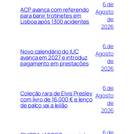
6 de
ACP avança com referendo
Agosto
para banir trotinetes em
de
Lisboa após 1300 acidentes
2026
6 de
Novo calendário do IUC
Agosto
avança em 2027 e introduz
de
pagamento em prestações
2026
6 de
Coleção rara de Elvis Presley
Agosto
com livro de 16.000 € e lenço
de
de palco vai a leilão
2026
6 de