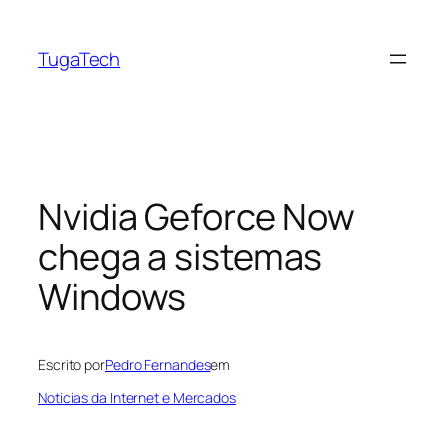
Saltar
para
TugaTech
o
conteúdo
Nvidia Geforce Now
chega a sistemas
Windows
Escrito por
Pedro Fernandes
em
Noticias da Internet e Mercados