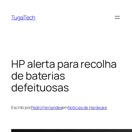
Saltar
para
TugaTech
o
conteúdo
HP alerta para recolha
de baterias
defeituosas
Escrito por
Pedro Fernandes
em
Noticias de Hardware