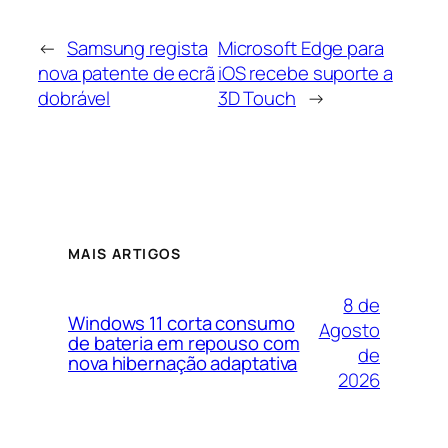
←
Samsung regista
Microsoft Edge para
nova patente de ecrã
iOS recebe suporte a
dobrável
3D Touch
→
MAIS ARTIGOS
8 de
Windows 11 corta consumo
Agosto
de bateria em repouso com
de
nova hibernação adaptativa
2026