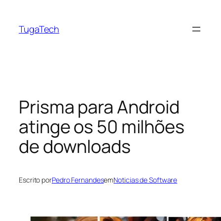
Saltar
para
TugaTech
o
conteúdo
Prisma para Android
atinge os 50 milhões
de downloads
Escrito por
Pedro Fernandes
em
Noticias de Software