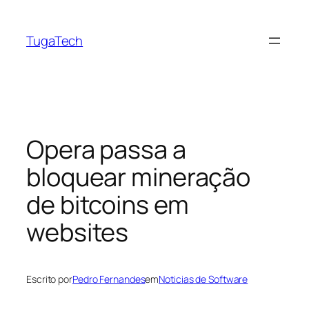
Saltar
para
TugaTech
o
conteúdo
Opera passa a
bloquear mineração
de bitcoins em
websites
Escrito por
Pedro Fernandes
em
Noticias de Software