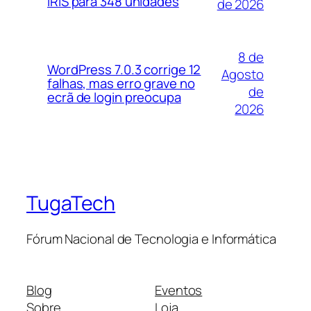
IRIS para 348 unidades
de 2026
8 de
WordPress 7.0.3 corrige 12
Agosto
falhas, mas erro grave no
de
ecrã de login preocupa
2026
TugaTech
Fórum Nacional de Tecnologia e Informática
Blog
Eventos
Sobre
Loja