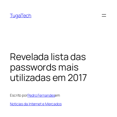
Saltar
para
TugaTech
o
conteúdo
Revelada lista das
passwords mais
utilizadas em 2017
Escrito por
Pedro Fernandes
em
Noticias da Internet e Mercados