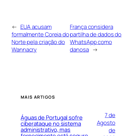
←
EUA acusam
França considera
formalmente Coreia do
partilha de dados do
Norte pela criação do
WhatsApp como
Wannacry
danosa
→
MAIS ARTIGOS
7 de
Águas de Portugal sofre
Agosto
ciberataque no sistema
administrativo, mas
de
fornecimento está seguro