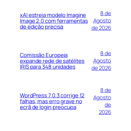
8 de
xAI estreia modelo Imagine
Agosto
Image 2.0 com ferramentas
de edição precisa
de 2026
8 de
Comissão Europeia
Agosto
expande rede de satélites
IRIS para 348 unidades
de 2026
8 de
WordPress 7.0.3 corrige 12
Agosto
falhas, mas erro grave no
de
ecrã de login preocupa
2026