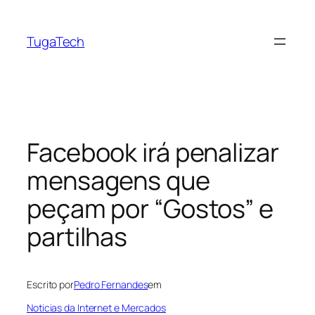
Saltar
para
TugaTech
o
conteúdo
Facebook irá penalizar
mensagens que
peçam por “Gostos” e
partilhas
Escrito por
Pedro Fernandes
em
Noticias da Internet e Mercados