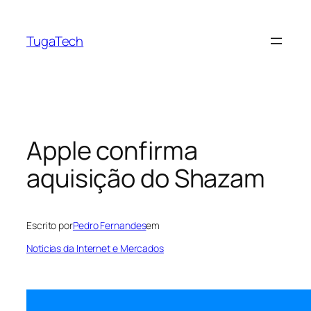
Saltar
para
TugaTech
o
conteúdo
Apple confirma
aquisição do Shazam
Escrito por
Pedro Fernandes
em
Noticias da Internet e Mercados