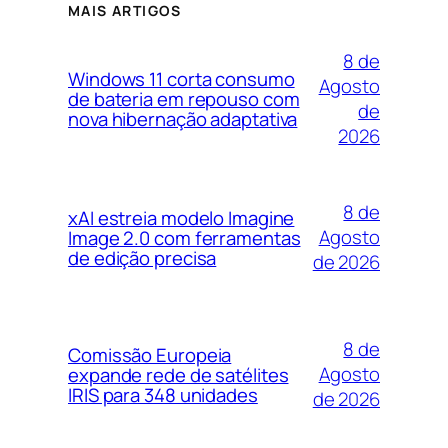
MAIS ARTIGOS
8 de
Windows 11 corta consumo
Agosto
de bateria em repouso com
de
nova hibernação adaptativa
2026
8 de
xAI estreia modelo Imagine
Agosto
Image 2.0 com ferramentas
de edição precisa
de 2026
8 de
Comissão Europeia
Agosto
expande rede de satélites
IRIS para 348 unidades
de 2026