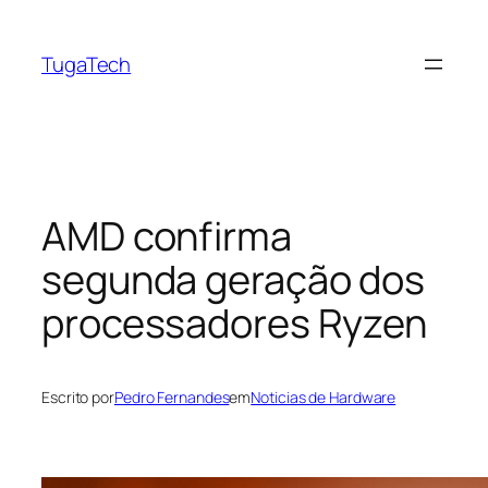
Saltar
para
TugaTech
o
conteúdo
AMD confirma
segunda geração dos
processadores Ryzen
Escrito por
Pedro Fernandes
em
Noticias de Hardware