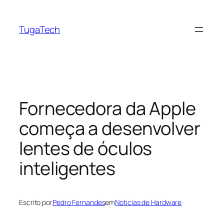
Saltar
para
TugaTech
o
conteúdo
Fornecedora da Apple
começa a desenvolver
lentes de óculos
inteligentes
Escrito por
Pedro Fernandes
em
Noticias de Hardware