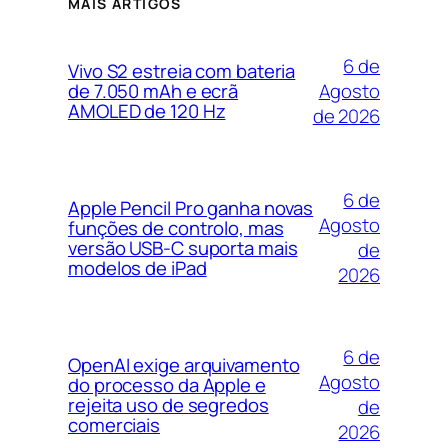
MAIS ARTIGOS
6 de
Vivo S2 estreia com bateria
Agosto
de 7.050 mAh e ecrã
AMOLED de 120 Hz
de 2026
6 de
Apple Pencil Pro ganha novas
Agosto
funções de controlo, mas
versão USB-C suporta mais
de
modelos de iPad
2026
6 de
OpenAI exige arquivamento
Agosto
do processo da Apple e
rejeita uso de segredos
de
comerciais
2026