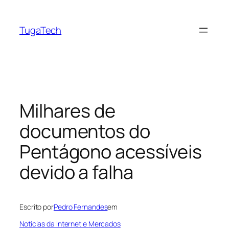
Saltar
para
TugaTech
o
conteúdo
Milhares de
documentos do
Pentágono acessíveis
devido a falha
Escrito por
Pedro Fernandes
em
Noticias da Internet e Mercados