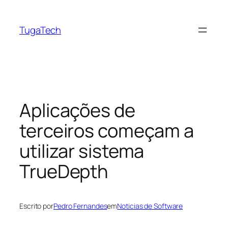
Saltar
para
TugaTech
o
conteúdo
Aplicações de
terceiros começam a
utilizar sistema
TrueDepth
Escrito por
Pedro Fernandes
em
Noticias de Software