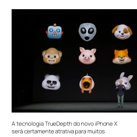
A tecnologia TrueDepth do novo iPhone X
será certamente atrativa para muitos