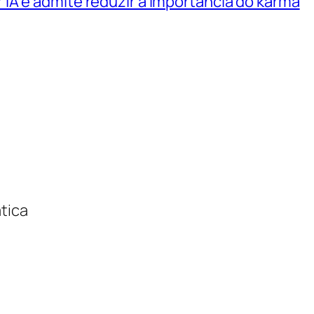
IA e admite reduzir a importância do karma
tica