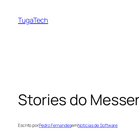
Saltar
para
TugaTech
o
conteúdo
Stories do Messen
Escrito por
Pedro Fernandes
em
Noticias de Software