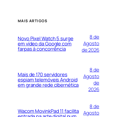
MAIS ARTIGOS
8 de
Novo Pixel Watch 5 surge
Agosto
em vídeo da Google com
farpas à concorrência
de 2026
8 de
Mais de 170 servidores
Agosto
espiam telemóveis Android
de
em grande rede cibernética
2026
8 de
Wacom MovinkPad 11 facilita
Agosto
entrada na arte digital num