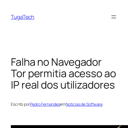
Saltar
para
TugaTech
o
conteúdo
Falha no Navegador
Tor permitia acesso ao
IP real dos utilizadores
Escrito por
Pedro Fernandes
em
Noticias de Software