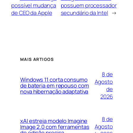
possível mudança
possuem processador
de CEO da Apple
secundário da Intel
→
MAIS ARTIGOS
8 de
Windows 11 corta consumo
Agosto
de bateria em repouso com
de
nova hibernação adaptativa
2026
8 de
xAI estreia modelo Imagine
Agosto
Image 2.0 com ferramentas
de edição precisa