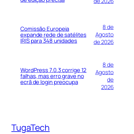
de 2026
8 de
Comissão Europeia
Agosto
expande rede de satélites
IRIS para 348 unidades
de 2026
8 de
WordPress 7.0.3 corrige 12
Agosto
falhas, mas erro grave no
de
ecrã de login preocupa
2026
TugaTech