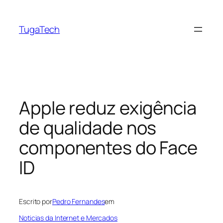
Saltar
para
TugaTech
o
conteúdo
Apple reduz exigência
de qualidade nos
componentes do Face
ID
Escrito por
Pedro Fernandes
em
Noticias da Internet e Mercados