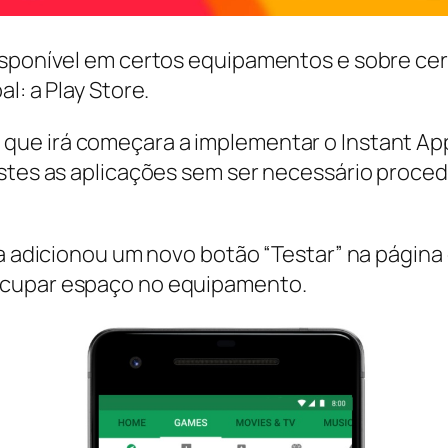
isponível em certos equipamentos e sobre cer
l: a Play Store.
ue irá começara a implementar o Instant App
estes as aplicações sem ser necessário proce
sa adicionou um novo botão “Testar” na págin
ocupar espaço no equipamento.