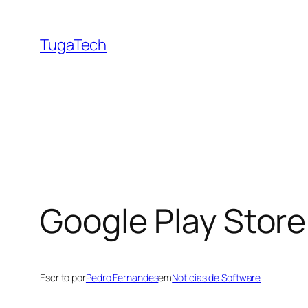
Saltar
para
TugaTech
o
conteúdo
Google Play Store
Escrito por
Pedro Fernandes
em
Noticias de Software