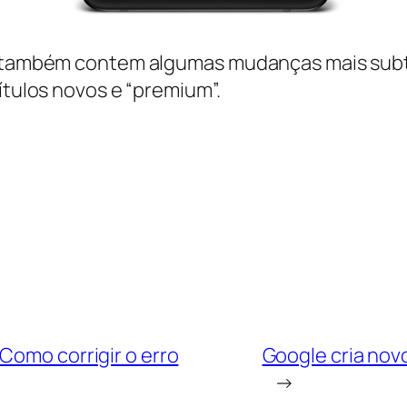
re também contem algumas mudanças mais subt
ítulos novos e “premium”.
Como corrigir o erro
Google cria no
→